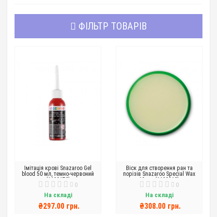
ФІЛЬТР ТОВАРІВ
Імітація крові Snazaroo Gel
Віск для створення ран та
blood 50 мл, темно-червоний
порізів Snazaroo Special Wax
(1198170)
18 мл (1198110)
0
0
На складі
На складі
₴297.00 грн.
₴308.00 грн.