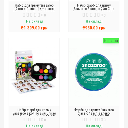
Набір для гриму Snazaroo
Набір фарб для гриму
12кол + блискітки + пензлі
Snazaroo 8 кол по 2мл Girls
Ultimate Party Pack (1180100)
hanging palette kit (1180104)
0
0
На складі
На складі
₴1 309.00 грн.
₴930.00 грн.
Новинка
Набір фарб для гриму
Фарба для гриму Snazaroo
Snazaroo 8 кол по 2мл Unisex
Classic 18 мл, зелено-
hanging paleitte kit (1180102)
блакитний (1118617)
0
0
На складі
На складі