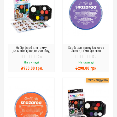
Набір фарб для гриму
Фарба для гриму Snazaroo
Snazaroo 8 кол по 2мл Boy
Classic 18 мл, ліловий
hanging palette kit (1180103)
(1118877)
0
0
На складі
На складі
₴930.00 грн.
₴298.00 грн.
Рекомендуємо