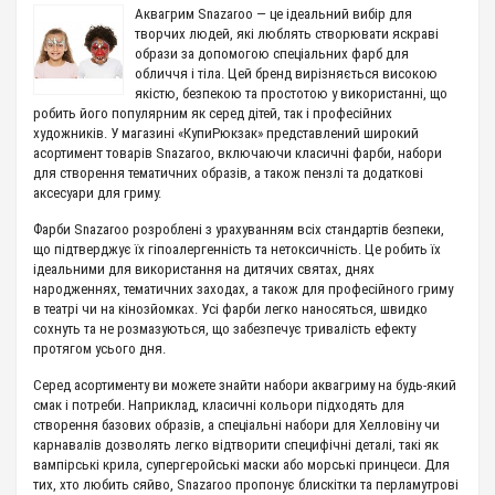
Аквагрим Snazaroo — це ідеальний вибір для
творчих людей, які люблять створювати яскраві
образи за допомогою спеціальних фарб для
обличчя і тіла. Цей бренд вирізняється високою
якістю, безпекою та простотою у використанні, що
робить його популярним як серед дітей, так і професійних
художників. У магазині «КупиРюкзак» представлений широкий
асортимент товарів Snazaroo, включаючи класичні фарби, набори
для створення тематичних образів, а також пензлі та додаткові
аксесуари для гриму.
Фарби Snazaroo розроблені з урахуванням всіх стандартів безпеки,
що підтверджує їх гіпоалергенність та нетоксичність. Це робить їх
ідеальними для використання на дитячих святах, днях
народженнях, тематичних заходах, а також для професійного гриму
в театрі чи на кінозйомках. Усі фарби легко наносяться, швидко
сохнуть та не розмазуються, що забезпечує тривалість ефекту
протягом усього дня.
Серед асортименту ви можете знайти набори аквагриму на будь-який
смак і потреби. Наприклад, класичні кольори підходять для
створення базових образів, а спеціальні набори для Хелловіну чи
карнавалів дозволять легко відтворити специфічні деталі, такі як
вампірські крила, супергеройські маски або морські принцеси. Для
тих, хто любить сяйво, Snazaroo пропонує блискітки та перламутрові