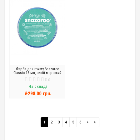
Фарба для гриму Snazaroo
Classic 18 мл, синій морський
(1118377)
0
На складі
₴298.00 грн.
1
2
3
4
5
6
>
>|