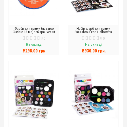
Фарби для гриму Snazaroo
Набір фарб для гриму
Classic 18 мл, помаранчевий
Snazaroo 8 кол Halloween
hanging paleitte kit (1180118)
0
0
На складі
На складі
₴298.00 грн.
₴930.00 грн.