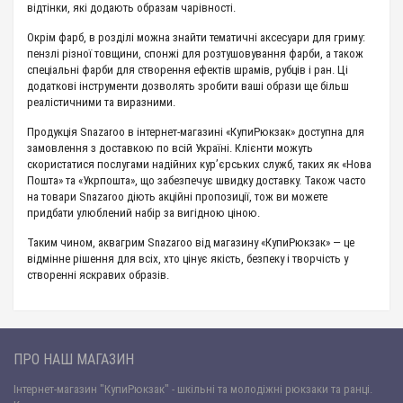
відтінки, які додають образам чарівності.
Окрім фарб, в розділі можна знайти тематичні аксесуари для гриму:
пензлі різної товщини, спонжі для розтушовування фарби, а також
спеціальні фарби для створення ефектів шрамів, рубців і ран. Ці
додаткові інструменти дозволять зробити ваші образи ще більш
реалістичними та виразними.
Продукція Snazaroo в інтернет-магазині «КупиРюкзак» доступна для
замовлення з доставкою по всій Україні. Клієнти можуть
скористатися послугами надійних кур’єрських служб, таких як «Нова
Пошта» та «Укрпошта», що забезпечує швидку доставку. Також часто
на товари Snazaroo діють акційні пропозиції, тож ви можете
придбати улюблений набір за вигідною ціною.
Таким чином, аквагрим Snazaroo від магазину «КупиРюкзак» — це
відмінне рішення для всіх, хто цінує якість, безпеку і творчість у
створенні яскравих образів.
ПРО НАШ МАГАЗИН
Інтернет-магазин "КупиРюкзак" - шкільні та молодіжні рюкзаки та ранці.