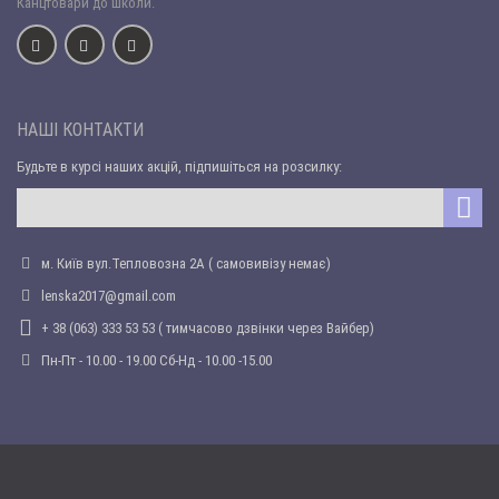
Канцтовари до школи.
НАШІ КОНТАКТИ
Будьте в курсі наших акцій, підпишіться на розсилку:
м. Київ вул.Тепловозна 2А ( самовивізу немає)
lenska2017@gmail.com
+ 38 (063) 333 53 53 ( тимчасово дзвінки через Вайбер)
Пн-Пт - 10.00 - 19.00 Сб-Нд - 10.00 -15.00