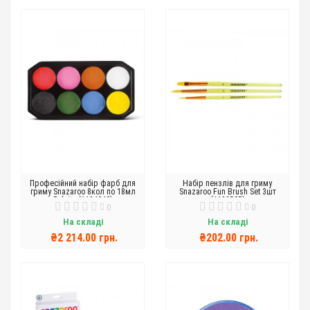
Професійний набір фарб для
Набір пензлів для гриму
гриму Snazaroo 8кол по 18мл
Snazaroo Fun Brush Set 3шт
Palette (1194040)
(1192505)
0
0
На складі
На складі
₴2 214.00 грн.
₴202.00 грн.