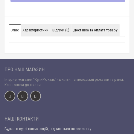
Опис
Характеристики
Відгуки (0)
Доставка та оплата товару
ПРО НАШ МАГАЗИН
Інтернет-магазин "КупиРюкзак" - шкільні та молодіжні рюкзаки та ранці.
Канцтовари до школи.
НАШІ КОНТАКТИ
Будьте в курсі наших акцій, підпишіться на розсилку: