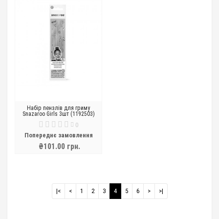
Набір пензлів для гриму
Snazaroo Girls 3шт (1192503)
0
Попереднє замовлення
₴101.00 грн.
|<
<
1
2
3
4
5
6
>
>|