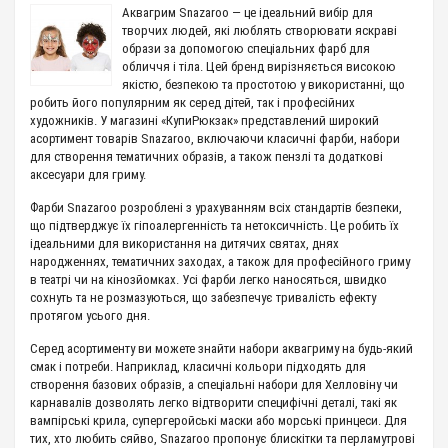
Аквагрим Snazaroo — це ідеальний вибір для
творчих людей, які люблять створювати яскраві
образи за допомогою спеціальних фарб для
обличчя і тіла. Цей бренд вирізняється високою
якістю, безпекою та простотою у використанні, що
робить його популярним як серед дітей, так і професійних
художників. У магазині «КупиРюкзак» представлений широкий
асортимент товарів Snazaroo, включаючи класичні фарби, набори
для створення тематичних образів, а також пензлі та додаткові
аксесуари для гриму.
Фарби Snazaroo розроблені з урахуванням всіх стандартів безпеки,
що підтверджує їх гіпоалергенність та нетоксичність. Це робить їх
ідеальними для використання на дитячих святах, днях
народженнях, тематичних заходах, а також для професійного гриму
в театрі чи на кінозйомках. Усі фарби легко наносяться, швидко
сохнуть та не розмазуються, що забезпечує тривалість ефекту
протягом усього дня.
Серед асортименту ви можете знайти набори аквагриму на будь-який
смак і потреби. Наприклад, класичні кольори підходять для
створення базових образів, а спеціальні набори для Хелловіну чи
карнавалів дозволять легко відтворити специфічні деталі, такі як
вампірські крила, супергеройські маски або морські принцеси. Для
тих, хто любить сяйво, Snazaroo пропонує блискітки та перламутрові