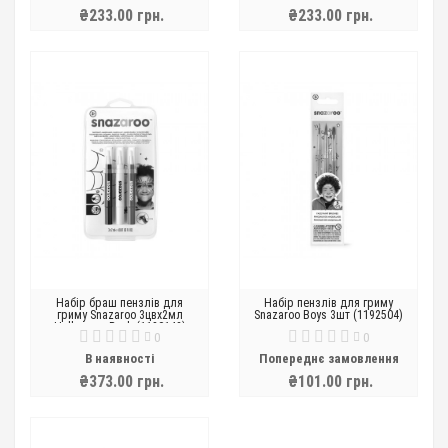
₴233.00 грн.
₴233.00 грн.
Набір браш пензлів для
Набір пензлів для гриму
гриму Snazaroo 3цвх2мл
Snazaroo Boys 3шт (1192504)
Halloween Pack (1180142)
0
0
В наявності
Попереднє замовлення
₴373.00 грн.
₴101.00 грн.