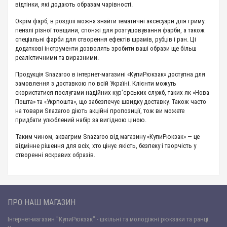
відтінки, які додають образам чарівності.
Окрім фарб, в розділі можна знайти тематичні аксесуари для гриму:
пензлі різної товщини, спонжі для розтушовування фарби, а також
спеціальні фарби для створення ефектів шрамів, рубців і ран. Ці
додаткові інструменти дозволять зробити ваші образи ще більш
реалістичними та виразними.
Продукція Snazaroo в інтернет-магазині «КупиРюкзак» доступна для
замовлення з доставкою по всій Україні. Клієнти можуть
скористатися послугами надійних кур’єрських служб, таких як «Нова
Пошта» та «Укрпошта», що забезпечує швидку доставку. Також часто
на товари Snazaroo діють акційні пропозиції, тож ви можете
придбати улюблений набір за вигідною ціною.
Таким чином, аквагрим Snazaroo від магазину «КупиРюкзак» — це
відмінне рішення для всіх, хто цінує якість, безпеку і творчість у
створенні яскравих образів.
ПРО НАШ МАГАЗИН
Інтернет-магазин "КупиРюкзак" - шкільні та молодіжні рюкзаки та ранці.