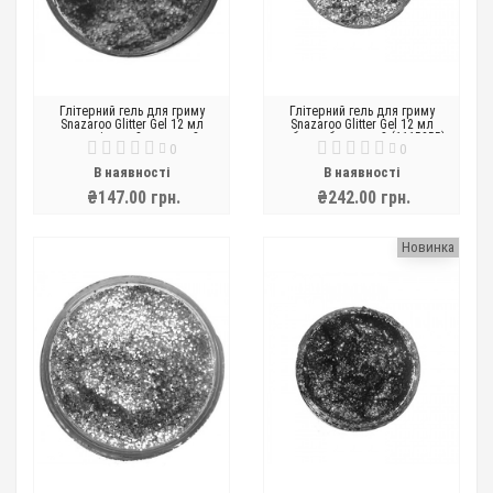
Глітерний гель для гриму
Глітерний гель для гриму
Snazaroo Glitter Gel 12 мл
Snazaroo Glitter Gel 12 мл
королівський червоний
небесно-блакитний (1115355)
0
0
(1115551)
В наявності
В наявності
₴147.00 грн.
₴242.00 грн.
Новинка