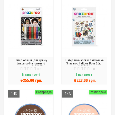
Набір олівців для гриму
Набір тимчасових татуювань
Snazaroo Halloween 6
Snazaroo Tattoos Boys 20шт
кольорів (1160603)
(1198313)
0
0
В наявності
В наявності
₴355.00 грн.
₴223.00 грн.
Розпродаж
Розпродаж
-14%
-14%