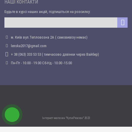
НАШІ КОНТАКТИ
Будьте в курсі наших акцій, підпишіться на розсилку:
м. Київ вул.Тепловозна 2А ( самовивізу немає)
lenska2017@gmail.com
+ 38 (063) 333 53 53 ( тимчасово дзвінки через Вайбер)
Пн-Пт - 10.00 - 19.00 Сб-Нд - 10.00 -15.00
Інтернет-магазин "КупиРюкзак" 2023