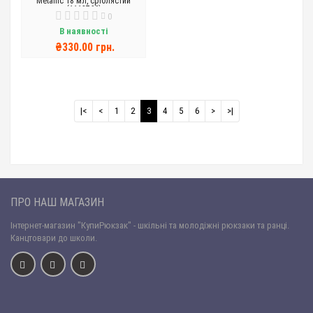
Metallic 18 мл, сріблястий
(1118766)
0
В наявності
₴330.00 грн.
|<
<
1
2
3
4
5
6
>
>|
ПРО НАШ МАГАЗИН
Інтернет-магазин "КупиРюкзак" - шкільні та молодіжні рюкзаки та ранці.
Канцтовари до школи.