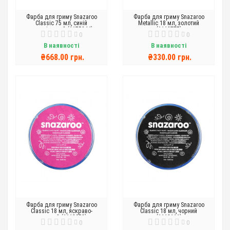
Фарба для гриму Snazaroo
Фарба для гриму Snazaroo
Classic 75 мл, синій
Metallic 18 мл, золотий
королівський (1175344)
(1118777)
0
0
В наявності
В наявності
₴668.00 грн.
₴330.00 грн.
Фарба для гриму Snazaroo
Фарба для гриму Snazaroo
Classic 18 мл, яскраво-
Classic 18 мл, чорний
рожевий (1118058)
(1118111)
0
0