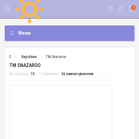
0
Меню
Виробник
TM Snazaroo
TM SNAZAROO
На сторінці:
Сортувати: