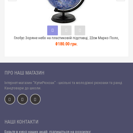
Глобус Зоряне небо на пластиковій підставці, 22см Марко Поло,
Гло
укр.мов
₴180.00 грн.
ПРО НАШ МАГАЗИН
Інтернет-магазин "КупиРюкзак" - шкільні та молодіжні рюкзаки та ранці.
Канцтовари до школи.
НАШІ КОНТАКТИ
Будьте в курсі наших акцій, підпишіться на розсилку: